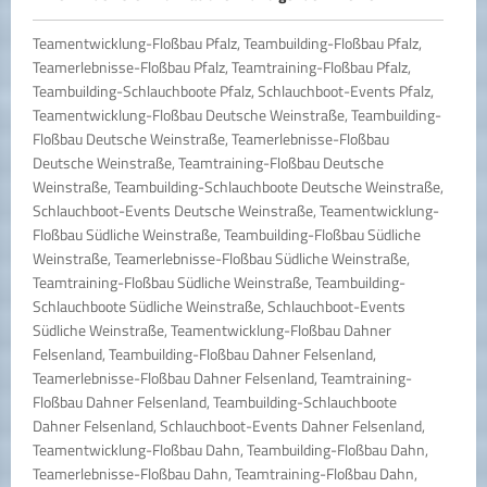
Teamentwicklung-Floßbau Pfalz, Teambuilding-Floßbau Pfalz, Teamerlebnisse-Floßbau Pfalz, Teamtraining-Floßbau Pfalz, Teambuilding-Schlauchboote Pfalz, Schlauchboot-Events Pfalz, Teamentwicklung-Floßbau Deutsche Weinstraße, Teambuilding-Floßbau Deutsche Weinstraße, Teamerlebnisse-Floßbau Deutsche Weinstraße, Teamtraining-Floßbau Deutsche Weinstraße, Teambuilding-Schlauchboote Deutsche Weinstraße, Schlauchboot-Events Deutsche Weinstraße, Teamentwicklung-Floßbau Südliche Weinstraße, Teambuilding-Floßbau Südliche Weinstraße, Teamerlebnisse-Floßbau Südliche Weinstraße, Teamtraining-Floßbau Südliche Weinstraße, Teambuilding-Schlauchboote Südliche Weinstraße, Schlauchboot-Events Südliche Weinstraße, Teamentwicklung-Floßbau Dahner Felsenland, Teambuilding-Floßbau Dahner Felsenland, Teamerlebnisse-Floßbau Dahner Felsenland, Teamtraining-Floßbau Dahner Felsenland, Teambuilding-Schlauchboote Dahner Felsenland, Schlauchboot-Events Dahner Felsenland, Teamentwicklung-Floßbau Dahn, Teambuilding-Floßbau Dahn, Teamerlebnisse-Floßbau Dahn, Teamtraining-Floßbau Dahn, Teambuilding-Schlauchboote Dahn, Schlauchboot-Events Dahn, Teamentwicklung-Floßbau Pirmasens, Teambuilding-Floßbau Pirmasens, Teamerlebnisse-Floßbau Pirmasens, Teamtraining-Floßbau Pirmasens, Teambuilding-Schlauchboote Pirmasens, Schlauchboot-Events Pirmasens, Teamentwicklung-Floßbau Bad Bergzabern, Teambuilding-Floßbau Bad Bergzabern, Teamerlebnisse-Floßbau Bad Bergzabern, Teamtraining-Floßbau Bad Bergzabern, Teambuilding-Schlauchboote Bad Bergzabern, Schlauchboot-Events Bad Bergzabern, Teamentwicklung-Floßbau Worms, Teambuilding-Floßbau Worms, Teamerlebnisse-Floßbau Worms, Teamtraining-Floßbau Worms, Teambuilding-Schlauchboote Worms, Schlauchboot-Events Worms, Teamentwicklung-Floßbau Altrhein, Teambuilding-Floßbau Altrhein, Teamerlebnisse-Floßbau Altrhein, Teamtraining-Floßbau Altrhein, Teambuilding-Schlauchboote Altrhein, Schlauchboot-Events Altrhein, Teamentwicklung-Floßbau Alzey, Teambuilding-Floßbau Alzey, Teamerlebnisse-Floßbau Alzey, Teamtraining-Floßbau Alzey, Teambuilding-Schlauchboote Alzey, Schlauchboot-Events Alzey, Teamentwicklung-Floßbau Kaiserslautern, Teambuilding-Floßbau Kaiserslautern, Teamerlebnisse-Floßbau Kaiserslautern, Teamtraining-Floßbau Kaiserslautern, Teambuilding-Schlauchboote Kaiserslautern, Schlauchboot-Events Kaiserslautern, Teamentwicklung-Floßbau Deidesheim, Teambuilding-Floßbau Deidesheim, Teamerlebnisse-Floßbau Deidesheim, Teamtraining-Floßbau Deidesheim, Teambuilding-Schlauchboote Deidesheim, Schlauchboot-Events Deidesheim, Teamentwicklung-Floßbau Bad Dürkheim, Teambuilding-Floßbau Bad Dürkheim, Teamerlebnisse-Floßbau Bad Dürkheim, Teamtraining-Floßbau Bad Dürkheim, Teambuilding-Schlauchboote Bad Dürkheim, Schlauchboot-Events Bad Dürkheim, Teamentwicklung-Floßbau Mannheim, Teambuilding-Floßbau Mannheim, Teamerlebnisse-Floßbau Mannheim, Teamtraining-Floßbau Mannheim, Teambuilding-Schlauchboote Mannheim, Schlauchboot-Events Mannheim, Teamentwicklung-Floßbau Speyer, Teambuilding-Floßbau Speyer, Teamerlebnisse-Floßbau Speyer, Teamtraining-Floßbau Speyer, Teambuilding-Schlauchboote Speyer, Schlauchboot-Events Speyer, Teamentwicklung-Floßbau Odenwald, Teambuilding-Floßbau Odenwald, Teamerlebnisse-Floßbau Odenwald, Teamtraining-Floßbau Odenwald, Teambuilding-Schlauchboote Odenwald, Schlauchboot-Events Odenwald, Teamentwicklung-Floßbau Karlsruhe, Teambuilding-Floßbau Karlsruhe, Teamerlebnisse-Floßbau Karlsruhe, Teamtraining-Floßbau Karlsruhe, Teambuilding-Schlauchboote Karlsruhe, Schlauchboot-Events Karlsruhe, Teamentwicklung-Floßbau Rastatt, Teambuilding-Floßbau Rastatt, Teamerlebnisse-Floßbau Rastatt, Teamtraining-Floßbau Rastatt, Teambuilding-Schlauchboote Rastatt, Schlauchboot-Events Rastatt, Teamentwicklung-Floßbau Ettlingen, Teambuilding-Floßbau Ettlingen, Teamerlebnisse-Floßbau Ettlingen, Teamtraining-Floßbau Ettlingen, Teambuilding-Schlauchboote Ettlingen, Schlauchboot-Events Ettlingen, Teamentwicklung-Floßbau Walldorf, Teambuilding-Floßbau Walldorf, Teamerlebnisse-Floßbau Walldorf, Teamtraining-Floßbau Walldorf, Teambuilding-Schlauchboote Walldorf, Schlauchboot-Events Walldorf, Teamentwicklung-Floßbau Bruchsal, Teambuilding-Floßbau Bruchsal, Teamerlebnisse-Floßbau Bruchsal, Teamtraining-Floßbau Bruchsal, Teambuilding-Schlauchboote Bruchsal, Schlauchboot-Events Bruchsal, Teamentwicklung-Floßbau Heidelberg, Teambuilding-Floßbau Heidelberg, Teamerlebnisse-Floßbau Heidelberg, Teamtraining-Floßbau Heidelberg, Teambuilding-Schlauchboote Heidelberg, Schlauchboot-Events Heidelberg, Teamentwicklung-Floßbau Mosbach, Teambuilding-Floßbau Mosbach, Teamerlebnisse-Floßbau Mosbach, Teamtraining-Floßbau Mosbach, Teambuilding-Schlauchboote Mosbach, Schlauchboot-Events Mosbach, Teamentwicklung-Floßbau Neckarsteinach, Teambuilding-Floßbau Neckarsteinach, Teamerlebnisse-Floßbau Neckarsteinach, Teamtraining-Floßbau Neckarsteinach, Teambuilding-Schlauchboote Neckarsteinach, Schlauchboot-Events Neckarsteinach, Teamentwicklung-Floßbau Neckargemünd, Teambuilding-Floßbau Neckargemünd, Teamerlebnisse-Floßbau Neckargemünd, Teamtraining-Floßbau Neckargemünd, Teambuilding-Schlauchboote Neckargemünd, Schlauchboot-Events Neckargemünd, Teamentwicklung-Floßbau Ladenburg, Teambuilding-Floßbau Ladenburg, Teamerlebnisse-Floßbau Ladenburg, Teamtraining-Floßbau Ladenburg, Teambuilding-Schlauchboote Ladenburg, Schlauchboot-Events Ladenburg, Teamentwicklung-Floßbau Kirchbrombach, Teambuilding-Floßbau Kirchbrombach, Teamerlebnisse-Floßbau Kirchbrombach, Teamtraining-Floßbau Kirchbrombach, Teambuilding-Schlauchboote Kirchbrombach, Schlauchboot-Events Kirchbrombach, Teamentwicklung-Floßbau Weinheim, Teambuilding-Floßbau Weinheim, Teamerlebnisse-Floßbau Weinheim, Teamtraining-Floßbau Weinheim, Teambuilding-Schlauchboote Weinheim, Schlauchboot-Events Weinheim, Teamentwicklung-Floßbau Baden-Baden, Teambuilding-Floßbau Baden-Baden, Teamerlebnisse-Floßbau Baden-Baden, Teamtraining-Floßbau Baden-Baden, Teambuilding-Schlauchboote Baden-Baden, Schlauchboot-Events Baden-Baden, Teamentwicklung-Floßbau Freudenstadt, Teambuilding-Floßbau Freudenstadt, Teamerlebnisse-Floßbau Freudenstadt, Teamtraining-Floßbau Freudenstadt, Teambuilding-Schlauchboote Freudenstadt, Schlauchboot-Events Freudenstadt, Teamentwicklung-Floßbau Baiersbronn, Teambuilding-Floßbau Baiersbronn, Teamerlebnisse-Floßbau Baiersbronn, Teamtraining-Floßbau Baiersbronn, Teambuilding-Schlauchboote Baiersbronn, Schlauchboot-Events Baiersbronn, Teamentwicklung-Floßbau Stuttgart, Teambuilding-Floßbau Stuttgart, Teamerlebnisse-Floßbau Stuttgart, Teamtraining-Floßbau Stuttgart, Teambuilding-Schlauchboote Stuttgart, Schlauchboot-Events Stuttgart, Teamentwicklung-Floßbau Ludwigsburg, Teambuilding-Floßbau Ludwigsburg, Teamerlebnisse-Floßbau Ludwigsburg, Teamtraining-Floßbau Ludwigsburg, Teambuilding-Schlauchboote Ludwigsburg, Schlauchboot-Events Ludwigsburg, Teamentwicklung-Floßbau Ulm, Teambuilding-Floßbau Ulm, Teamerlebnisse-Floßbau Ulm, Teamtraining-Floßbau Ulm, Teambuilding-Schlauchboote Ulm, Schlauchboot-Events Ulm, Teamentwicklung-Floßbau Schwäbische Alb, Teambuilding-Floßbau Schwäbische Alb, Teamerlebnisse-Floßbau Schwäbische Alb, Teamtraining-Floßbau Schwäbische Alb, Teambuilding-Schlauchboote Schwäbische Alb, Schlauchboot-Events Schwäbische Alb, Teamentwicklung-Floßbau Achern, Teambuilding-Floßbau Achern, Teamerlebnisse-Floßbau Achern, Teamtraining-Floßbau Achern, Teambuilding-Schlauchboote Achern, Schlauchboot-Events Achern, Teamentwicklung-Floßbau Heilbronn, Teambuilding-Floßbau Heilbronn, Teamerlebnisse-Floßbau Heilbronn, Teamtraining-Floßbau Heilbronn, Teambuilding-Schlauchboote Heilbronn, Schlauchboot-Events Heilbronn, Teamentwicklung-Floßbau Sinsheim, Teambuilding-Floßbau Sinsheim, Teamerlebnisse-Floßbau Sinsheim, Teamtraining-Floßbau Sinsheim, Teambuilding-Schlauchboote Sinsheim, Schlauchboot-Events Sinsheim, Teamentwicklung-Floßbau Kraichgau, Teambuilding-Floßbau Kraichgau, Teamerlebnisse-Floßbau Kraichgau, Teamtraining-Floßbau Kraichgau, Teambuilding-Schlauchboote Kraichgau, Schlauchboot-Events Kraichgau, Teamentwicklung-Floßbau Bad Kreuznach, Teambuilding-Floßbau Bad Kreuznach, Teamerlebnisse-Floßbau Bad Kreuznach, Teamtraining-Floßbau Bad Kreuznach, Teambuilding-Schlauchboote Bad Kreuznach, Schlauchboot-Events Bad Kreuznach, Teamentwicklung-Floßbau Stromberg, Teambuilding-Floßbau Stromberg, Teamerlebnisse-Floßbau Stromberg, Teamtraining-Floßbau Stromberg, Teambuilding-Schlauchboote Stromberg, Schlauchboot-Events Stromberg, Teamentwicklung-Floßbau Bingen, Teambuilding-Floßbau Bingen, Teamerlebnisse-Floßbau Bingen, Teamtraining-Floßbau Bingen, Teambuilding-Schlauchboote Bingen, Schlauchboot-Events Bingen, Teamentwicklung-Floßbau Rüdesheim, Teambuilding-Floßbau Rüdesheim, Teamerlebnisse-Floßbau Rüdesheim, Teamtraining-Floßbau Rüdesheim, Teambuilding-Schlauchboote Rüdesheim, Schlauchboot-Events Rüdesheim, Teamentwicklung-Floßbau Wörth, Teambuilding-Floßbau Wörth, Teamerlebnisse-Floßbau Wörth, Teamtraining-Floßbau Wörth, Teambuilding-Schlauchboote Wörth, Schlauchboot-Events Wörth, Teamentwicklung-Floßbau Offenburg, Teambuilding-Floßbau Offenburg, Teamerlebnisse-Floßbau Offenburg, Teamtraining-Floßbau Offenburg, Teambuilding-Schlauchboote Offenburg, Schlauchboot-Events Offenburg, Teamentwicklung-Floßbau Schwarzwald, Teambuilding-Floßbau Schwarzwald, Teamerlebnisse-Floßbau Schwarzwald, Teamtraining-Floßbau Schwarzwald, Teambuilding-Schlauchboote Schwarzwald, Schlauchboot-Events Schwarzwald, Teamentwicklung-Floßbau Schluchsee, Teambuilding-Floßbau Schluchsee, Teamerlebnisse-Floßbau Schluchsee, Teamtraining-Floßbau Schluchsee, Teambuilding-Schlauchboote Schluchsee, Schlauchboot-Events Schluchsee, Teamentwicklung-Floßbau Freiburg, Teambuilding-Floßbau Freiburg, Teamerlebnisse-Floßbau Freiburg, Teamtraining-Floßbau Freiburg, Teambuilding-Schlauchboote Freiburg, Schlauchboot-Events Freiburg, Teamentwicklung-Floßbau Titisee, Teambuilding-Floßbau Titisee, Teamerlebnisse-F